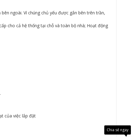
 bên ngoài. Vì chúng chủ yếu được gắn bên trên trần,
cấp cho cả hệ thống tại chỗ và toàn bộ nhà; Hoạt động
.
Đây là
ạt của việc lắp đặt
giải
pháp
trải
Chia sẻ ngay
nghiệ
phát