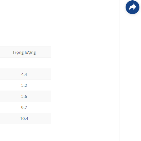
triển
bởi
EGANY