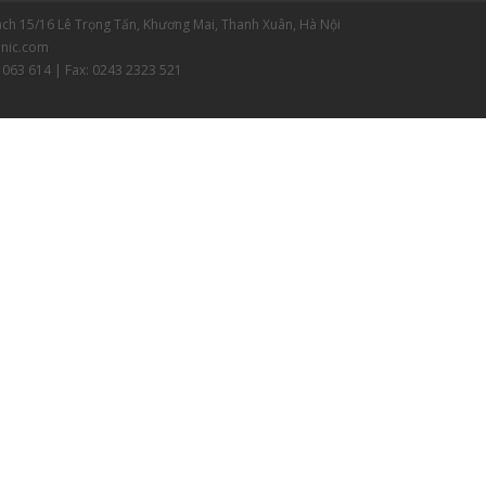
gách 15/16 Lê Trọng Tấn, Khương Mai, Thanh Xuân, Hà Nội
nic.com
 063 614 | Fax: 0243 2323 521