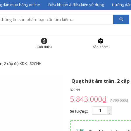
 dẫn mua hàng online
Điều khoản & điều kiện sử dụng
Hướng dẫn
alentino 07
vào giỏ
g giỏ hàng
HẨM
ĐƠN GIÁ
SỐ LƯỢNG
Giới thiệu
Sản phẩm
 gót Valentino 07
36
12000000
-
+
n, 2 cấp độ KDK - 32CHH
Quạt hút âm trần, 2 cấp
32CHH
5.843.000₫
7.790.000₫
Số lượng: