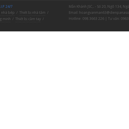
I.P 24/7
Mẫn Khánh JSC,. - Số 20, Ngõ 134, N
ị nhà bếp
/
Thiết bị nhà tắm
/
Email: hoangvanman63@dienpanaso
Hotline: 098 3663 226 | Tư vấn: 0963
ng minh
/
Thiết bị cầm tay
/