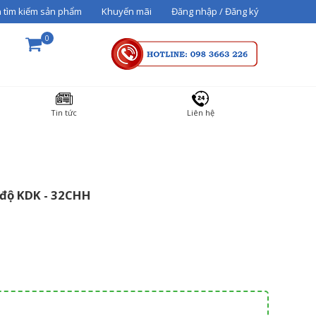
 tìm kiếm sản phẩm
Khuyến mãi
Đăng nhập / Đăng ký
0
THÀNH TIỀN
Tin tức
Liên hệ
36000000
 độ KDK - 32CHH
Tổng cộng:
3,600,000₫
THANH TOÁN