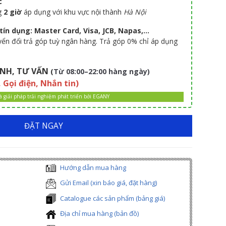
c
g
2 giờ
áp dụng với khu vực nội thành
Hà Nội
ín dụng: Master Card, Visa, JCB, Napas,...
uyển đổi trả góp tuỳ ngân hàng. Trả góp 0% chỉ áp dụng
NH, TƯ VẤN
(
Từ 08:00–22:00 hàng ngày)
, Gọi điện, Nhắn tin)
là giải pháp trải nghiệm phát triển bởi EGANY
ĐẶT NGAY
Hướng dẫn mua hàng
Gửi Email (xin báo giá, đặt hàng)
Catalogue các sản phẩm (bảng giá)
Địa chỉ mua hàng (bản đồ)