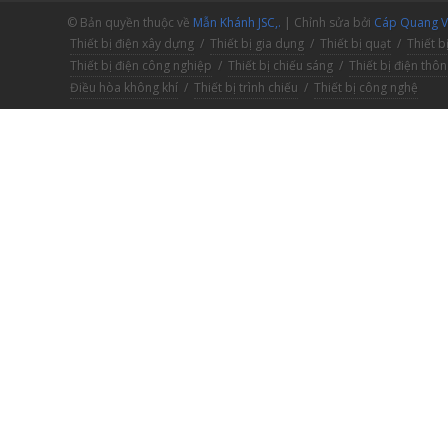
© Bản quyền thuộc về
Mẫn Khánh JSC,.
| Chỉnh sửa bởi
Cáp Quang V.
Thiết bị điện xây dựng
/
Thiết bị gia dụng
/
Thiết bị quạt
/
Thiết b
Thiết bị điện công nghiệp
/
Thiết bị chiếu sáng
/
Thiết bị điện thô
Điều hòa không khí
/
Thiết bị trình chiếu
/
Thiết bị công nghệ