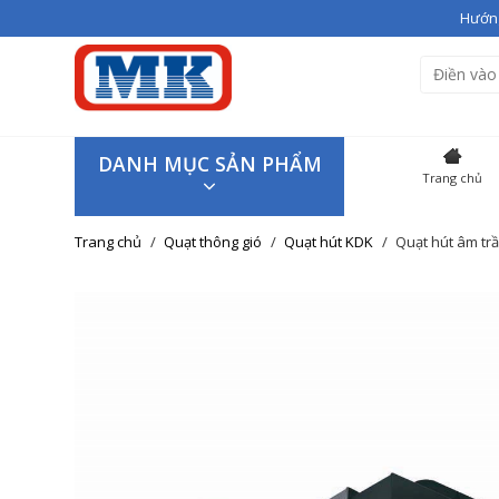
Hướng
Bạn vừa thêm
Giầy cao gót V
Hiện đang có
3
sản phẩm tron
SẢN P
DANH MỤC SẢN PHẨM
Trang chủ
Giầy cao
Trang chủ
Quạt thông gió
Quạt hút KDK
Quạt hút âm trầ
Giao hàng trên toàn quốc
Tiếp tục mua hàng