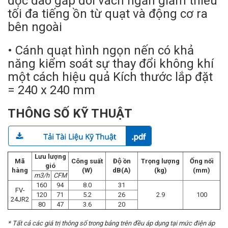
độc đáo gấp đôi vách ngăn giảm thiểu
tối đa tiếng ồn từ quạt và động cơ ra
bên ngoài
• Cánh quạt hình ngọn nến có khả
năng kiểm soát sự thay đổi không khí
một cách hiệu quả Kích thước lắp đặt
= 240 x 240 mm
THÔNG SỐ KỸ THUẬT
Lưu lượng
Mã
Công suất
Độ ồn
Trọng lượng
Ống nối
gió
hàng
(W)
dB(A)
(kg)
(mm)
m3/h
CFM
160
94
8.0
31
FV-
120
71
5.2
26
2.9
100
24JR2
80
47
3.6
20
* Tất cả các giá trị thông số trong bảng trên đều áp dụng tại mức điện áp