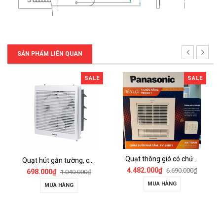
SẢN PHẨM LIÊN QUAN
SALE
SALE
Quạt thông gió có chức năng sưởi ấm, dùng cho phòng tắm - FV-30BY1
Quạt hút gắn tường, có màn che Panasonic - FV-15AUL
4.482.000₫
6.690.000₫
698.000₫
1.040.000₫
MUA HÀNG
MUA HÀNG