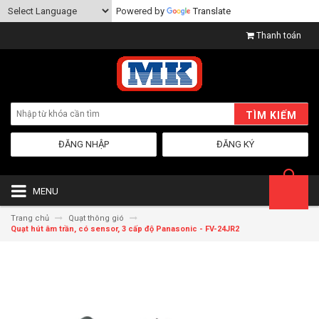
Powered by
Translate
Thanh toán
TÌM KIẾM
ĐĂNG NHẬP
ĐĂNG KÝ
MENU
Trang chủ
Quạt thông gió
Quạt hút âm trần, có sensor, 3 cấp độ Panasonic - FV-24JR2