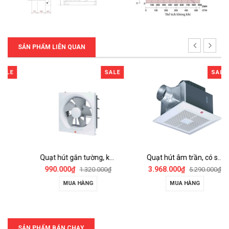
SẢN PHẨM LIÊN QUAN
SALE
SALE
Quạt hút gắn tường, không màn che, 1 chiều - 30AUH
Quạt hút âm trần, có sensor, 3 cấp độ KDK - 24JRB
990.000₫
3.968.000₫
1.320.000₫
5.290.000₫
MUA HÀNG
MUA HÀNG
SẢN PHẨM BÁN CHẠY