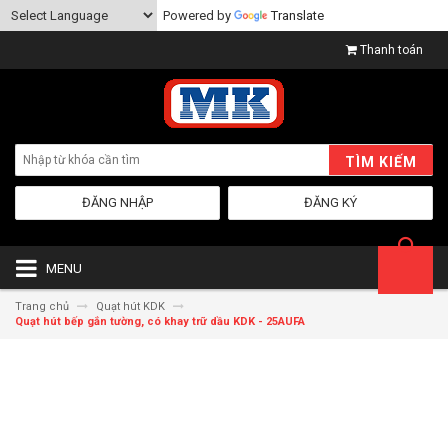
Powered by
Translate
Thanh toán
TÌM KIẾM
ĐĂNG NHẬP
ĐĂNG KÝ
MENU
Trang chủ
Quạt hút KDK
Quạt hút bếp gắn tường, có khay trữ dầu KDK - 25AUFA